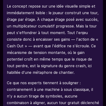
Le concept repose sur une idée visuelle simple et
immédiatement lisible : le joueur construit une tour,
étage par étage. À chaque étage posé avec succès,
un multiplicateur cumulatif progresse. Mais la tour
peut s'effondrer à tout moment. Tout l'enjeu
consiste donc à encaisser ses gains — l'action de «
Cash Out » — avant que l'édifice ne s'écroule. Ce
mécanisme de tension montante, où le gain
potentiel croît en même temps que le risque de
tout perdre, est la signature du genre crash, ici
habillée d'une métaphore de chantier.
Ce que nos experts tiennent à souligner :
contrairement à une machine à sous classique, il
n'y a aucun tirage de symboles, aucune
combinaison à aligner, aucun tour gratuit déclenché