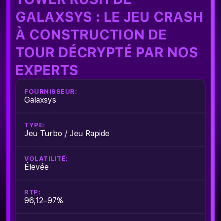
GALAXSYS : LE JEU CRASH
À CONSTRUCTION DE
TOUR DÉCRYPTÉ PAR NOS
EXPERTS
FOURNISSEUR:
Galaxsys
TYPE:
Jeu Turbo / Jeu Rapide
VOLATILITÉ:
Élevée
RTP:
96,12–97%