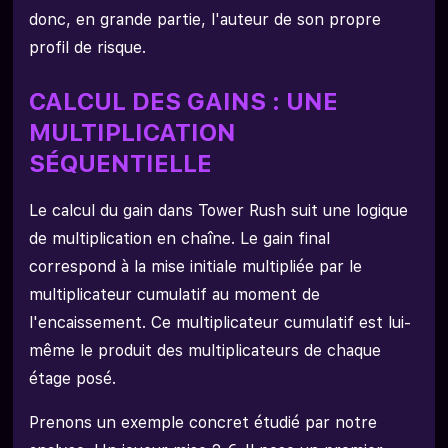
donc, en grande partie, l'auteur de son propre
profil de risque.
CALCUL DES GAINS : UNE
MULTIPLICATION
SÉQUENTIELLE
Le calcul du gain dans Tower Rush suit une logique
de multiplication en chaîne. Le gain final
correspond à la mise initiale multipliée par le
multiplicateur cumulatif au moment de
l'encaissement. Ce multiplicateur cumulatif est lui-
même le produit des multiplicateurs de chaque
étage posé.
Prenons un exemple concret étudié par notre