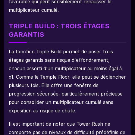
favorable qui peut sensiblement rehausser le
multiplicateur cumulé.
TRIPLE BUILD : TROIS ÉTAGES
GARANTIS
La fonction Triple Build permet de poser trois
étages garantis sans risque d'effondrement,
chacun assorti d'un multiplicateur au moins égal à
x1. Comme le Temple Floor, elle peut se déclencher
plusieurs fois. Elle offre une fenêtre de
progression sécurisée, particulièrement précieuse
pour consolider un multiplicateur cumulé sans
exposition au risque de chute.
Il est important de noter que Tower Rush ne
comporte pas de niveaux de difficulté prédéfinis de