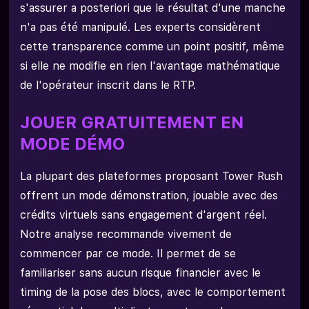
s'assurer a posteriori que le résultat d'une manche
n'a pas été manipulé. Les experts considèrent
cette transparence comme un point positif, même
si elle ne modifie en rien l'avantage mathématique
de l'opérateur inscrit dans le RTP.
JOUER GRATUITEMENT EN
MODE DÉMO
La plupart des plateformes proposant Tower Rush
offrent un mode démonstration, jouable avec des
crédits virtuels sans engagement d'argent réel.
Notre analyse recommande vivement de
commencer par ce mode. Il permet de se
familiariser sans aucun risque financier avec le
timing de la pose des blocs, avec le comportement