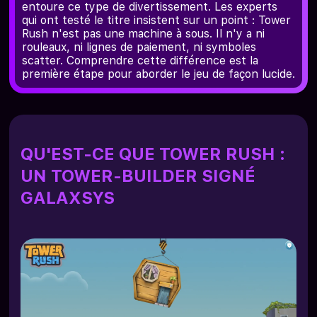
entoure ce type de divertissement. Les experts
qui ont testé le titre insistent sur un point : Tower
Rush n'est pas une machine à sous. Il n'y a ni
rouleaux, ni lignes de paiement, ni symboles
scatter. Comprendre cette différence est la
première étape pour aborder le jeu de façon lucide.
QU'EST-CE QUE TOWER RUSH :
UN TOWER-BUILDER SIGNÉ
GALAXSYS