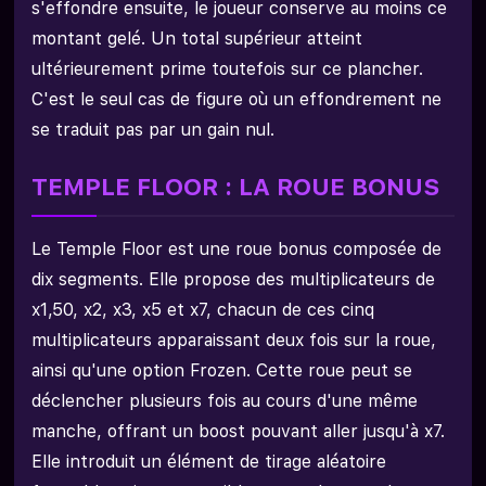
s'effondre ensuite, le joueur conserve au moins ce
montant gelé. Un total supérieur atteint
ultérieurement prime toutefois sur ce plancher.
C'est le seul cas de figure où un effondrement ne
se traduit pas par un gain nul.
TEMPLE FLOOR : LA ROUE BONUS
Le Temple Floor est une roue bonus composée de
dix segments. Elle propose des multiplicateurs de
x1,50, x2, x3, x5 et x7, chacun de ces cinq
multiplicateurs apparaissant deux fois sur la roue,
ainsi qu'une option Frozen. Cette roue peut se
déclencher plusieurs fois au cours d'une même
manche, offrant un boost pouvant aller jusqu'à x7.
Elle introduit un élément de tirage aléatoire