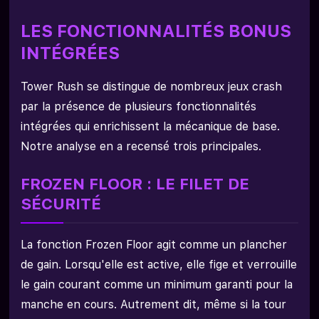
LES FONCTIONNALITÉS BONUS
INTÉGRÉES
Tower Rush se distingue de nombreux jeux crash
par la présence de plusieurs fonctionnalités
intégrées qui enrichissent la mécanique de base.
Notre analyse en a recensé trois principales.
FROZEN FLOOR : LE FILET DE
SÉCURITÉ
La fonction Frozen Floor agit comme un plancher
de gain. Lorsqu'elle est active, elle fige et verrouille
le gain courant comme un minimum garanti pour la
manche en cours. Autrement dit, même si la tour