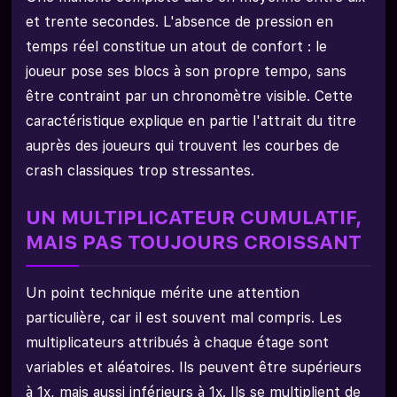
et trente secondes. L'absence de pression en
temps réel constitue un atout de confort : le
joueur pose ses blocs à son propre tempo, sans
être contraint par un chronomètre visible. Cette
caractéristique explique en partie l'attrait du titre
auprès des joueurs qui trouvent les courbes de
crash classiques trop stressantes.
UN MULTIPLICATEUR CUMULATIF,
MAIS PAS TOUJOURS CROISSANT
Un point technique mérite une attention
particulière, car il est souvent mal compris. Les
multiplicateurs attribués à chaque étage sont
variables et aléatoires. Ils peuvent être supérieurs
à 1x, mais aussi inférieurs à 1x. Ils se multiplient de